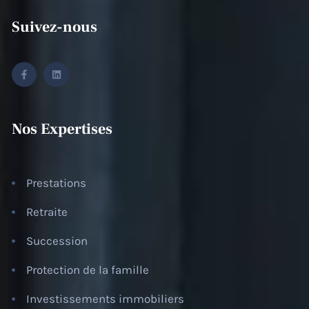
Suivez-nous
F
L
a
i
c
n
e
k
b
e
o
d
o
i
Nos Expertises
k
n
-
f
Prestations
Retraite
Succession
Protection de la famille
Investissements immobiliers